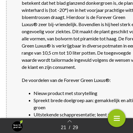
betekent dat het blad glanzend donkergroen is, de plan
winterhard is (tot -20°) en in het voorjaar prachtige wit
bloemtrossen draagt. Hierdoor is de Forever Green
Luxus® zeer bij-vriendelijk. Bovendien is hij heel sterk 
ongevoelig voor ziektes. Dit maakt de plant geschikt v
alle vormen, van bolvorm tot piramide tot haag. De For
Green Luxus® is verkrijgbaar in diverse potmaten in ee
range van 10,5 cm tot 10 liter potten. De toegevoegde
waarde wordt tailormade ingevuld volgens de wensen 
de klant en zijn consument.
De voordelen van de Forever Green Luxus®:
Nieuw product met storytelling
Spreekt brede doelgroep aan: gemakkelijk en alti
groen
Uitstekende schappresentatie; leent zich om
jaarrond te voeren
21
/
29
Breed aanbod vormen en maten
Terug naar overzicht