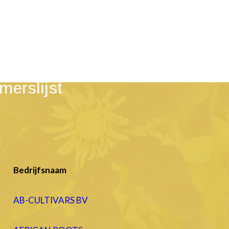
Garden Trials a
merslijst
Bedrijfsnaam
AB-CULTIVARS BV