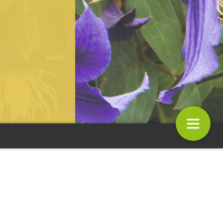
t
Colofon
29