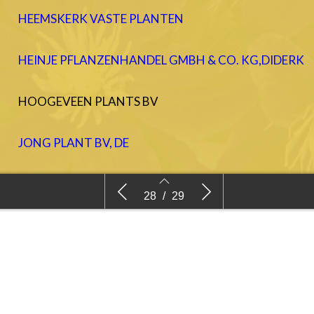
HEEMSKERK VASTE PLANTEN
HEINJE PFLANZENHANDEL GMBH & CO. KG,DIDERK
HOOGEVEEN PLANTS BV
JONG PLANT BV, DE
KOLSTER BV
Plattegrond Garden Trials and Trade
Deelnemerslijs
28
/
29
LAKEI BOOMKWEKERIJEN
LUBERA AG
PEIJL TUINPLANTEN, VAN DER
27
28