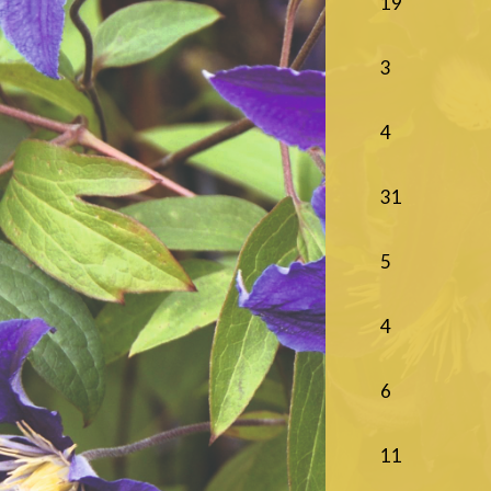
19
3
4
31
5
4
6
11