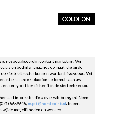
COLOFON
s
is gespecialiseerd in content marketing. Wij
cials en bedrijfsmagazines op maat, die bij de
de sierteeltsector kunnen worden bijgevoegd. Wij
en interessante redactionele formule aan uw
en een groot bereik heeft in de sierteeltsector.
thema of informatie die u over wilt brengen? Neem
 (071) 5659645,
m.pit@hortipoint.nl
. In een
n wij de mogelijkheden en wensen.