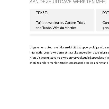
AAN DEZE UITGAVE WERKTEN MEE:
TEKST:
FOT
Tuinbouwteksten, Garden Trials
Gard
and Trade, Wim du Mortier
gen
Uitgever en auteurs verklaren dat dit blad op zorgvuldige wijze 
informatie. Lezers worden met nadruk aangeraden deze informatie
Niets uit deze uitgave mag worden verveelvoudigd, opgeslagen i
of enige andere manier, zonder voorafgaande toestemming van de