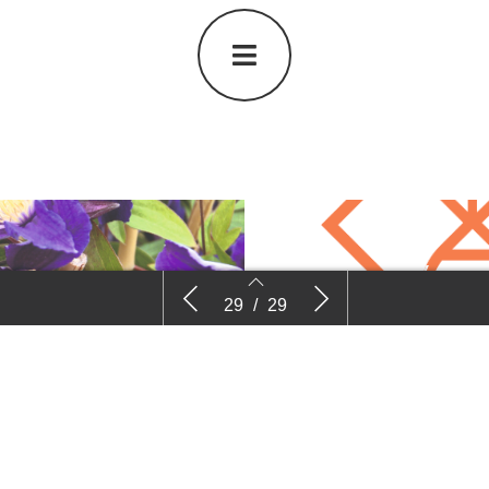
Voorpa
Plattegrond Garden Trials and Trade
Deelnemerslijs
29
/
29
27
28