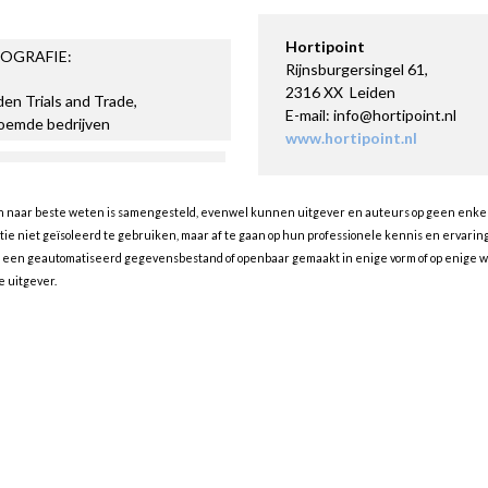
Hortipoint
OGRAFIE:
Rijnsburgersingel 61,
2316 XX Leiden
en Trials and Trade,
E-mail: info@hortipoint.nl
oemde bedrijven
www.hortipoint.nl
en naar beste weten is samengesteld, evenwel kunnen uitgever en auteurs op geen enkele 
 niet geïsoleerd te gebruiken, maar af te gaan op hun professionele kennis en ervaring 
n een geautomatiseerd gegevensbestand of openbaar gemaakt in enige vorm of op enige wij
 uitgever.