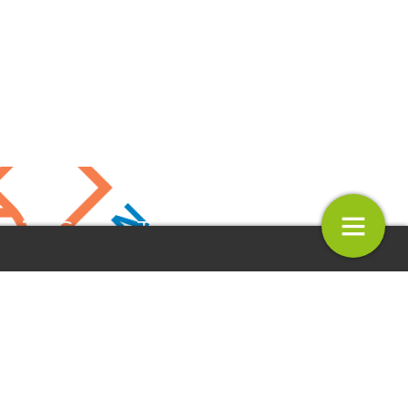
gina Garden Trials and Trade
t
Colofon
Volgende
1.
29