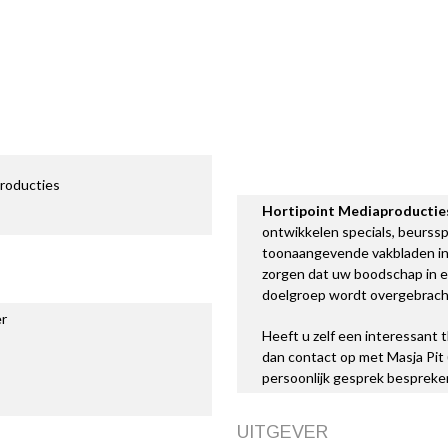
producties
Hortipoint Mediaproductie
ontwikkelen specials, beursspe
toonaangevende vakbladen in 
zorgen dat uw boodschap in e
doelgroep wordt overgebracht 
r
Heeft u zelf een interessant 
dan contact op met Masja Pit
persoonlijk gesprek bespreke
UITGEVER