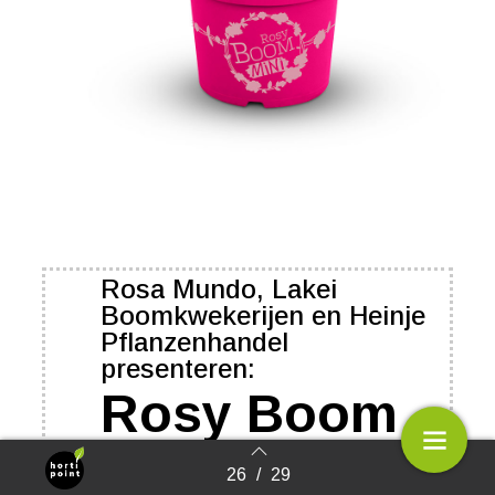
Rosa Mundo, Lakei
Boomkwekerijen en Heinje
Pflanzenhandel
presenteren:
Rosy Boom
mini
26
/
29
Terug naar overzicht