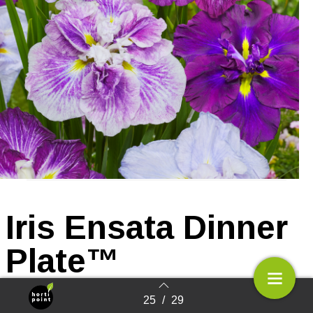
Iris Ensata Dinner
Plate™
25
/
29
Terug naar overzicht