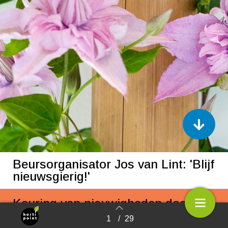
Beursorganisator Jos van Lint: 'Blijf
nieuwsgierig!'
Keuring van nieuwigheden door de
KVBC
1
/
29
Terug naar overzicht